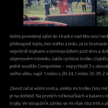
Velmi povedený výlet do Hradce nad Moravicí ned
překvapivě teplo, bez sněhu a ledu, za to hromada b
nepohrdl legínami a termoprádlem pod dres a dob
objemovém tréninku, takže rychlost trošku chyběla
jedné soutěže Competitive – nejrychlejší 3 v závodě 
svého věku, např. 1.místo v 20-24, 1.místo 35-39, 2
Závod začal velmi zostra, uteklo mi trošku čelo mé s
je na dohled. Na prvních ručkovačkách a balancu t
trojky. Ve stoupání k zámku se mi však oba trhli a 