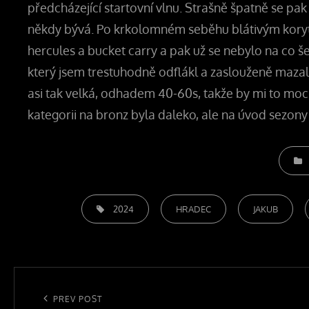
předcházející startovní vlnu. Strašně špatně se pak
někdy bývá. Po krkolomném seběhu blátivým koryte
hercules a bucket carry a pak už se nebylo na co šet
který jsem trestuhodně odflákl a zaslouženě maza
asi tak velká, odhadem 40-60s, takže by mi to moc
kategorii na bronz byla daleko, ale na úvod sezony
CATEG
TAGS,
2024
HRADEC
JAKUB
Navigace
pro
Previous
PREV POST