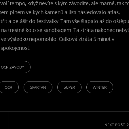
 volí tempo, když nevíte s kým závodíte, ale marné, tak t
m plném velkých kamenů a listí následovalo atlas,
řit a pelášit do festivalky. Tam vše šlapalo až do oštěpu
l na trestné kolo se sandbagem. Ta ztráta nakonec neby
 ve výsledku nepomohlo. Celková ztráta 5 minut v
 spokojenost.
ORIES
OCR ZÁVODY
OCR
SPARTAN
SUPER
WINTER
Next
NEXT POST