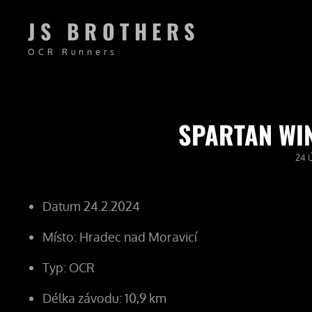
JS BROTHERS
OCR Runners
SPARTAN WI
POS
24 
ON
Datum 24.2.2024
Místo: Hradec nad Moravicí
Typ: OCR
Délka závodu: 10,9 km