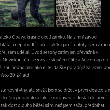
aleko Opavy, krásné okolí zámku. Na zimní závod
láta a nepohodlí. I přes takřka jarní teploty jsem z rána
ře jsem udělal. Úvod sezony zatím jen převážně v
. Novinkou této sezony je sloučení Elite a Age group do
jsou hodnoceni jako elite, další v pořadí již zařazeni po
.místo 20-24 atd
tartovní vlny, ale snažil jsem se držet v první desítce a 
o trošku popadalo a tak se mi povedlo dostat do první
já tak dost dlouho běžel sám, než jsem začal předbíhat