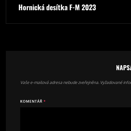
příspěvek
Hornická desítka F-M 2023
Post
NAPS
Vaše e-mailová adresa nebude zveřejněna.
Vyžadované info
KOMENTÁŘ
*