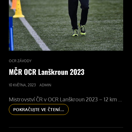
CAT
OCR ZÁVODY
LINKS
MČR OCR Lanškroun 2023
POSTED
10 KVĚTNA, 2023
ADMIN
ON
Mistrovství ČR v OCR Lanškroun 2023 – 12 km …
MČR
POKRAČUJTE VE ČTENÍ…
OCR
LANŠKROUN
2023