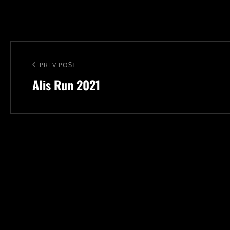
Navigace
pro
Previous
PREV POST
příspěvek
Alis Run 2021
Post