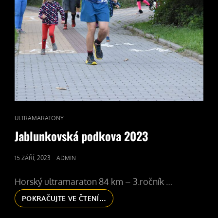
CAT
ULTRAMARATONY
LINKS
Jablunkovská podkova 2023
POSTED
15 ZÁŘÍ, 2023
ADMIN
ON
Horský ultramaraton 84 km – 3.ročník …
JABLUNKOVSKÁ
POKRAČUJTE VE ČTENÍ…
PODKOVA