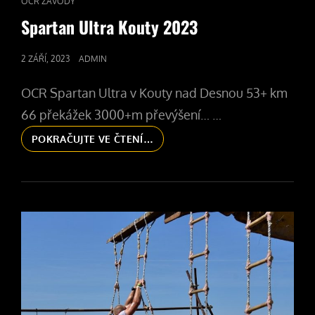
CAT
OCR ZÁVODY
LINKS
Spartan Ultra Kouty 2023
POSTED
2 ZÁŘÍ, 2023
ADMIN
ON
OCR Spartan Ultra v Kouty nad Desnou 53+ km
66 překážek 3000+m převýšení… …
SPARTAN
POKRAČUJTE VE ČTENÍ…
ULTRA
KOUTY
2023