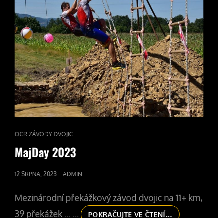
CAT
OCR ZÁVODY DVOJIC
LINKS
MajDay 2023
POSTED
12 SRPNA, 2023
ADMIN
ON
Mezinárodní překážkový závod dvojic na 11+ km,
39 překážek … …
MAJDAY
POKRAČUJTE VE ČTENÍ…