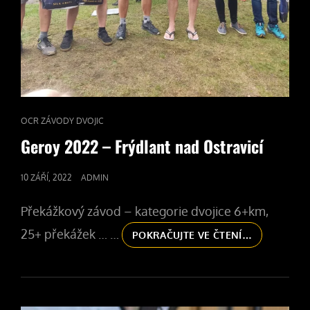
CAT
OCR ZÁVODY DVOJIC
LINKS
Geroy 2022 – Frýdlant nad Ostravicí
POSTED
10 ZÁŘÍ, 2022
ADMIN
ON
Překážkový závod – kategorie dvojice 6+km,
25+ překážek … …
GEROY
POKRAČUJTE VE ČTENÍ…
2022
–
FRÝDLANT
NAD
OSTRAVICÍ