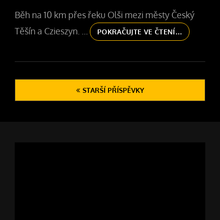
ON
Běh na 10 km přes řeku Olši mezi městy Český
Těšín a Czieszyn. …
12.
POKRAČUJTE VE ČTENÍ…
TĚŠÍNSKÝ
FORTUNA
BĚH
10
Navigace
KM
STARŠÍ PŘÍSPĚVKY
pro
příspěvky