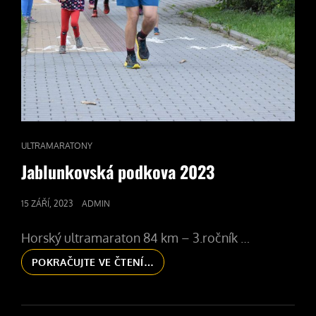
CAT
ULTRAMARATONY
LINKS
Jablunkovská podkova 2023
POSTED
15 ZÁŘÍ, 2023
ADMIN
ON
Horský ultramaraton 84 km – 3.ročník …
JABLUNKOVSKÁ
POKRAČUJTE VE ČTENÍ…
PODKOVA
2023