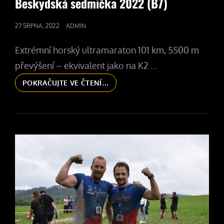
Beskydská sedmička 2022 (B7)
POSTED
27 SRPNA, 2022
ADMIN
ON
Extrémní horský ultramaraton 101 km, 5500 m
převýšení – ekvivalent jako na K2 …
BESKYDSKÁ
POKRAČUJTE VE ČTENÍ…
SEDMIČKA
2022
(B7)