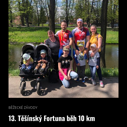
CAT
BĚŽECKÉ ZÁVODY
LINKS
13. Těšínský Fortuna běh 10 km