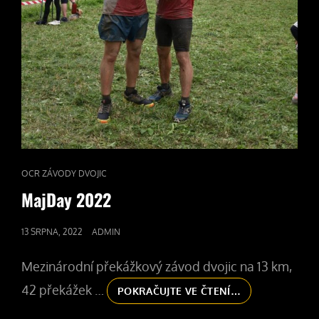
CAT
OCR ZÁVODY DVOJIC
LINKS
MajDay 2022
POSTED
13 SRPNA, 2022
ADMIN
ON
Mezinárodní překážkový závod dvojic na 13 km,
42 překážek …
MAJDAY
POKRAČUJTE VE ČTENÍ…
2022