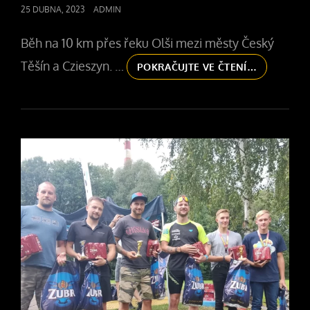
POSTED
25 DUBNA, 2023
ADMIN
ON
Běh na 10 km přes řeku Olši mezi městy Český
Těšín a Czieszyn. …
13.
POKRAČUJTE VE ČTENÍ…
TĚŠÍNSKÝ
FORTUNA
BĚH
10
KM