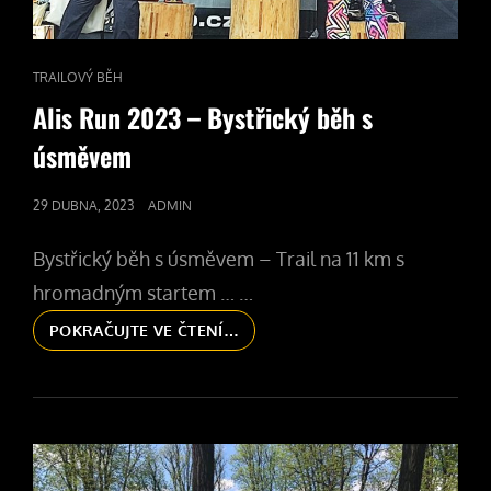
CAT
TRAILOVÝ BĚH
LINKS
Alis Run 2023 – Bystřický běh s
úsměvem
POSTED
29 DUBNA, 2023
ADMIN
ON
Bystřický běh s úsměvem – Trail na 11 km s
hromadným startem … …
ALIS
POKRAČUJTE VE ČTENÍ…
RUN
2023
–
BYSTŘICKÝ
BĚH
S
ÚSMĚVEM