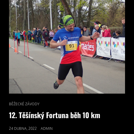
CAT
BĚŽECKÉ ZÁVODY
LINKS
12. Těšínský Fortuna běh 10 km
POSTED
24 DUBNA, 2022
ADMIN