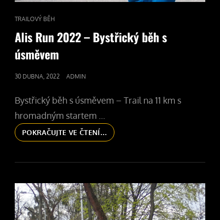
CAT
TRAILOVÝ BĚH
LINKS
Alis Run 2022 – Bystřický běh s
úsměvem
POSTED
30 DUBNA, 2022
ADMIN
ON
Bystřický běh s úsměvem – Trail na 11 km s
hromadným startem …
ALIS
POKRAČUJTE VE ČTENÍ…
RUN
2022
–
BYSTŘICKÝ
BĚH
S
ÚSMĚVEM